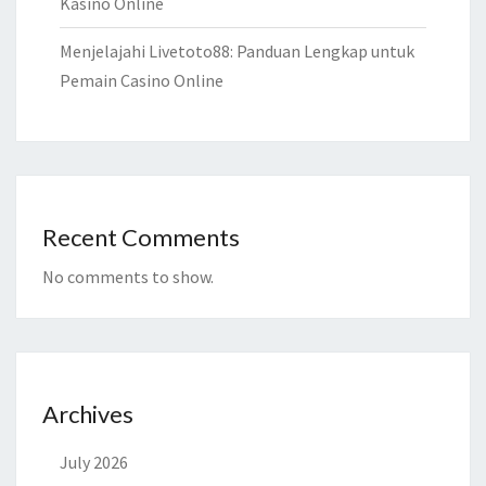
Kasino Online
Menjelajahi Livetoto88: Panduan Lengkap untuk
Pemain Casino Online
Recent Comments
No comments to show.
Archives
July 2026