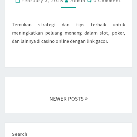
February 3, 2026
Admin
0 Comment
SLOT
DAN
CASINO
Temukan strategi dan tips terbaik untuk
ONLINE
meningkatkan peluang menang dalam slot, poker,
dan lainnya di casino online dengan link gacor.
Posts
navigation
NEWER POSTS
Search