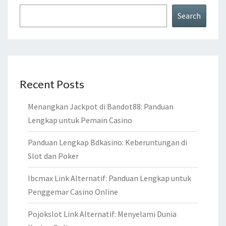
Search
Recent Posts
Menangkan Jackpot di Bandot88: Panduan
Lengkap untuk Pemain Casino
Panduan Lengkap Bdkasino: Keberuntungan di
Slot dan Poker
Ibcmax Link Alternatif: Panduan Lengkap untuk
Penggemar Casino Online
Pojokslot Link Alternatif: Menyelami Dunia