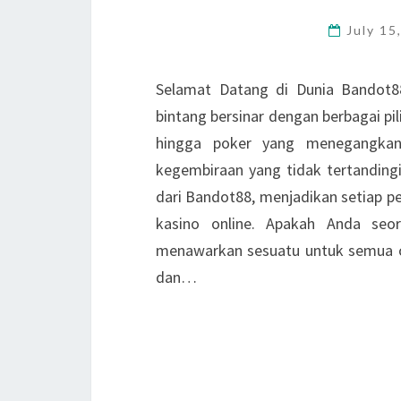
July 15
Selamat Datang di Dunia Bandot88
bintang bersinar dengan berbagai pi
hingga poker yang menegangkan
kegembiraan yang tidak tertandingi.
dari Bandot88, menjadikan setiap 
kasino online. Apakah Anda se
menawarkan sesuatu untuk semua or
dan…