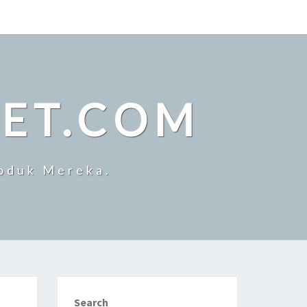
ET.COM
oduk Mereka.
Search