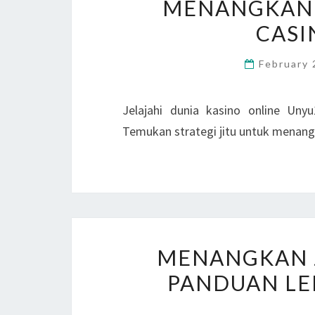
MENANGKAN S
CASI
February 
Jelajahi dunia kasino online Unyu
Temukan strategi jitu untuk menang
MENANGKAN J
PANDUAN LE