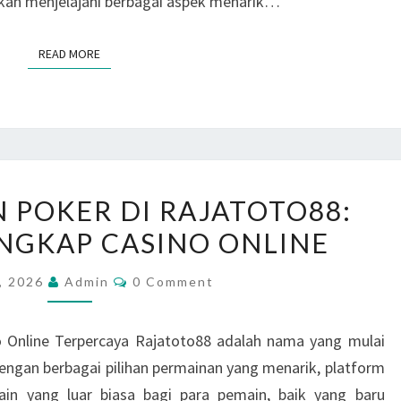
 akan menjelajahi berbagai aspek menarik…
READ MORE
READ MORE
RAJA
N POKER DI RAJATOTO88:
SLOT
NGKAP CASINO ONLINE
DAN
POKER
Comments
, 2026
Admin
0 Comment
DI
RAJATOTO88:
 Online Terpercaya Rajatoto88 adalah nama yang mulai
PANDUAN
Dengan berbagai pilihan permainan yang menarik, platform
LENGKAP
in yang luar biasa bagi para pemain, baik yang baru