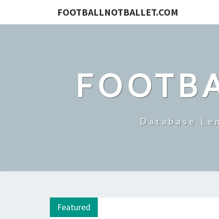
FOOTBALLNOTBALLET.COM
FOOTB
Database Le
Featured
Featured
Featured
Featured
Featured