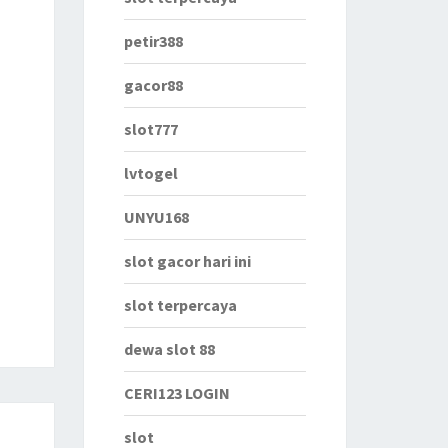
petir388
gacor88
slot777
lvtogel
UNYU168
slot gacor hari ini
slot terpercaya
dewa slot 88
CERI123 LOGIN
slot