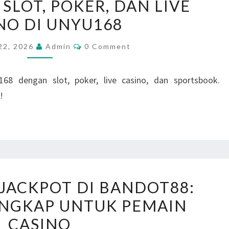
LOT, POKER, DAN LIVE
SLOT,
NO DI UNYU168
POKER,
DAN
Comments
22, 2026
Admin
0 Comment
LIVE
CASINO
168 dengan slot, poker, live casino, dan sportsbook.
DI
!
UNYU168
MENANGKAN
ACKPOT DI BANDOT88:
JACKPOT
NGKAP UNTUK PEMAIN
DI
CASINO
BANDOT88: