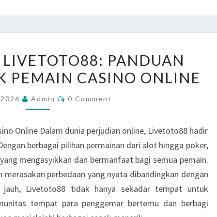
MENJELAJAHI
 LIVETOTO88: PANDUAN
LIVETOTO88:
 PEMAIN CASINO ONLINE
PANDUAN
LENGKAP
Comments
, 2026
Admin
0 Comment
UNTUK
PEMAIN
ino Online Dalam dunia perjudian online, Livetoto88 hadir
CASINO
Dengan berbagai pilihan permainan dari slot hingga poker,
ONLINE
 yang mengasyikkan dan bermanfaat bagi semua pemain.
an merasakan perbedaan yang nyata dibandingkan dengan
h jauh, Livetoto88 tidak hanya sekadar tempat untuk
munitas tempat para penggemar bertemu dan berbagi