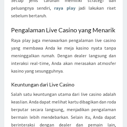
Setiap jenis taruhan memiliki strategi dan
peluangnya sendiri,
raya play
jadi lakukan riset
sebelum bertaruh.
Pengalaman Live Casino yang Menarik
Raya play juga menawarkan pengalaman live casino
yang membawa Anda ke meja kasino nyata tanpa
meninggalkan rumah. Dengan dealer langsung dan
interaksi real-time, Anda akan merasakan atmosfer
kasino yang sesungguhnya.
Keuntungan dari Live Casino
Salah satu keuntungan utama dari live casino adalah
keaslian. Anda dapat melihat kartu dibagikan dan roda
berputar secara langsung, menjadikan pengalaman
bermain lebih mendebarkan. Selain itu, Anda dapat
berinteraksi dengan dealer dan pemain lain,