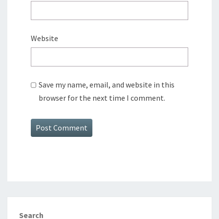
Website
Save my name, email, and website in this
browser for the next time I comment.
Search