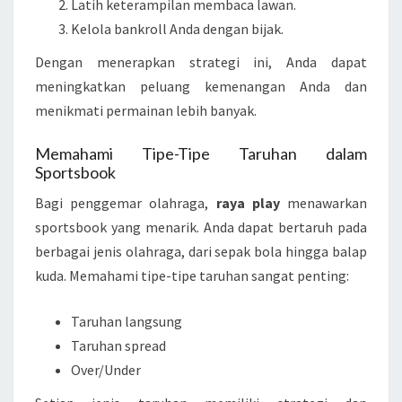
Latih keterampilan membaca lawan.
Kelola bankroll Anda dengan bijak.
Dengan menerapkan strategi ini, Anda dapat
meningkatkan peluang kemenangan Anda dan
menikmati permainan lebih banyak.
Memahami Tipe-Tipe Taruhan dalam
Sportsbook
Bagi penggemar olahraga,
raya play
menawarkan
sportsbook yang menarik. Anda dapat bertaruh pada
berbagai jenis olahraga, dari sepak bola hingga balap
kuda. Memahami tipe-tipe taruhan sangat penting:
Taruhan langsung
Taruhan spread
Over/Under