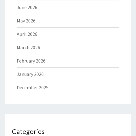
June 2026
May 2026
April 2026
March 2026
February 2026
January 2026
December 2025
Categories