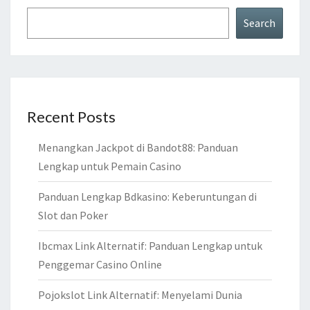
Search
Recent Posts
Menangkan Jackpot di Bandot88: Panduan
Lengkap untuk Pemain Casino
Panduan Lengkap Bdkasino: Keberuntungan di
Slot dan Poker
Ibcmax Link Alternatif: Panduan Lengkap untuk
Penggemar Casino Online
Pojokslot Link Alternatif: Menyelami Dunia