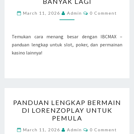
BANYAK LAGI
SLOT,
POKER,
Comments
March 11, 2026
Admin
0 Comment
DAN
BANYAK
LAGI
Temukan cara menang besar dengan IBCMAX –
panduan lengkap untuk slot, poker, dan permainan
kasino lainnya!
PANDUAN
PANDUAN LENGKAP BERMAIN
LENGKAP
DI LORENZOPLAY UNTUK
BERMAIN
PEMULA
DI
LORENZOPLAY
Comments
March 11, 2026
Admin
0 Comment