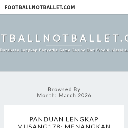
FOOTBALLNOTBALLET.COM
TBALLNOTBALLET
Database Lengkap Penyedia Game Casino Dan Produk Mereka.
Browsed By
Month:
March 2026
PANDUAN
PANDUAN LENGKAP
LENGKAP
MUSANG178: MENANGKAN