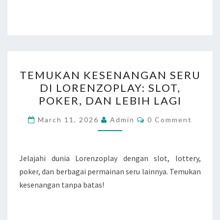
TEMUKAN
TEMUKAN KESENANGAN SERU
KESENANGAN
DI LORENZOPLAY: SLOT,
SERU
POKER, DAN LEBIH LAGI
DI
LORENZOPLAY:
Comments
March 11, 2026
Admin
0 Comment
SLOT,
POKER,
DAN
Jelajahi dunia Lorenzoplay dengan slot, lottery,
LEBIH
poker, dan berbagai permainan seru lainnya. Temukan
LAGI
kesenangan tanpa batas!