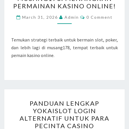
MUSANG178:
PERMAINAN KASINO ONLINE!
MENANGKAN
PERMAINAN
Comments
March 31, 2026
Admin
0 Comment
KASINO
ONLINE!
Temukan strategi terbaik untuk bermain slot, poker,
dan lebih lagi di musang178, tempat terbaik untuk
pemain kasino online.
PANDUAN
PANDUAN LENGKAP
LENGKAP
YOKAISLOT LOGIN
YOKAISLOT
ALTERNATIF UNTUK PARA
LOGIN
PECINTA CASINO
ALTERNATIF