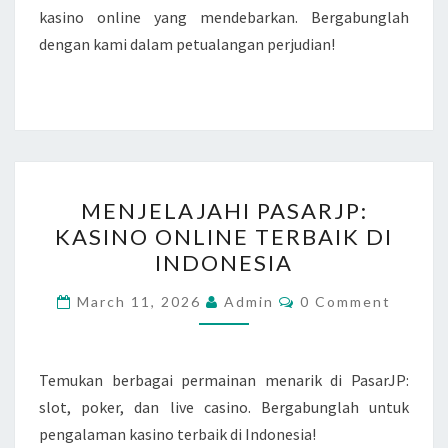
MENARIK
kasino online yang mendebarkan. Bergabunglah
dengan kami dalam petualangan perjudian!
MENJELAJAHI
MENJELAJAHI PASARJP:
PASARJP:
KASINO ONLINE TERBAIK DI
KASINO
INDONESIA
ONLINE
TERBAIK
Comments
March 11, 2026
Admin
0 Comment
DI
INDONESIA
Temukan berbagai permainan menarik di PasarJP:
slot, poker, dan live casino. Bergabunglah untuk
pengalaman kasino terbaik di Indonesia!