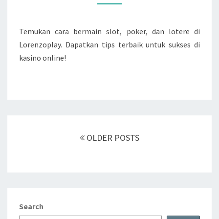
UNTUK
PEMULA
Temukan cara bermain slot, poker, dan lotere di
Lorenzoplay. Dapatkan tips terbaik untuk sukses di
kasino online!
Posts
navigation
OLDER POSTS
Search