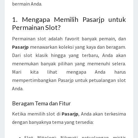
bermain Anda.
1. Mengapa Memilih Pasarjp untuk
Permainan Slot?
Permainan slot adalah favorit banyak pemain, dan
Pasarjp
menawarkan koleksi yang kaya dan beragam.
Dari slot klasik hingga yang terbaru, Anda akan
menemukan banyak pilihan yang memenuhi selera.
Mari kita lihat mengapa Anda harus
mempertimbangkan Pasarjp untuk petualangan slot
Anda.
Beragam Tema dan Fitur
Ketika memilih slot di
Pasarjp
, Anda akan terkesima
dengan banyaknya tema yang tersedia:
Slot Mitologi: Nikmati petualangan mistis