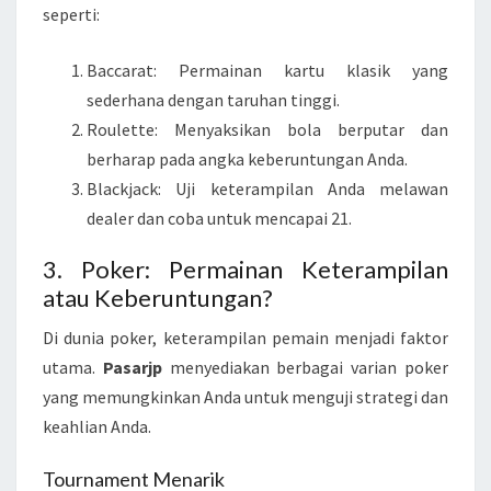
seperti:
Baccarat: Permainan kartu klasik yang
sederhana dengan taruhan tinggi.
Roulette: Menyaksikan bola berputar dan
berharap pada angka keberuntungan Anda.
Blackjack: Uji keterampilan Anda melawan
dealer dan coba untuk mencapai 21.
3. Poker: Permainan Keterampilan
atau Keberuntungan?
Di dunia poker, keterampilan pemain menjadi faktor
utama.
Pasarjp
menyediakan berbagai varian poker
yang memungkinkan Anda untuk menguji strategi dan
keahlian Anda.
Tournament Menarik