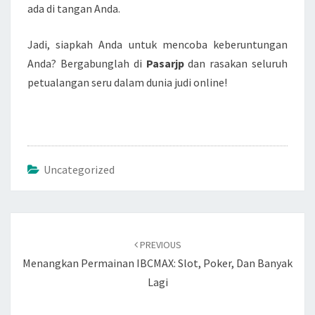
ada di tangan Anda.
Jadi, siapkah Anda untuk mencoba keberuntungan
Anda? Bergabunglah di
Pasarjp
dan rasakan seluruh
petualangan seru dalam dunia judi online!
Uncategorized
Post
navigation
PREVIOUS
Menangkan Permainan IBCMAX: Slot, Poker, Dan Banyak
Lagi