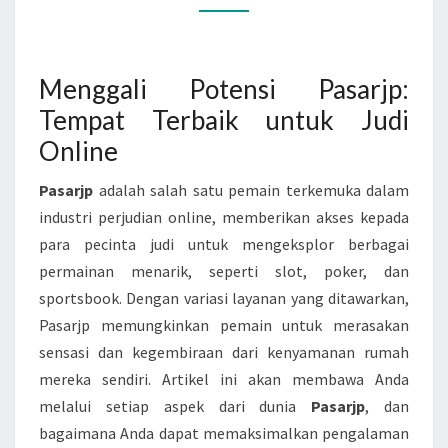
LAINNYA
Menggali Potensi Pasarjp:
Tempat Terbaik untuk Judi
Online
Pasarjp
adalah salah satu pemain terkemuka dalam
industri perjudian online, memberikan akses kepada
para pecinta judi untuk mengeksplor berbagai
permainan menarik, seperti slot, poker, dan
sportsbook. Dengan variasi layanan yang ditawarkan,
Pasarjp memungkinkan pemain untuk merasakan
sensasi dan kegembiraan dari kenyamanan rumah
mereka sendiri. Artikel ini akan membawa Anda
melalui setiap aspek dari dunia
Pasarjp
, dan
bagaimana Anda dapat memaksimalkan pengalaman