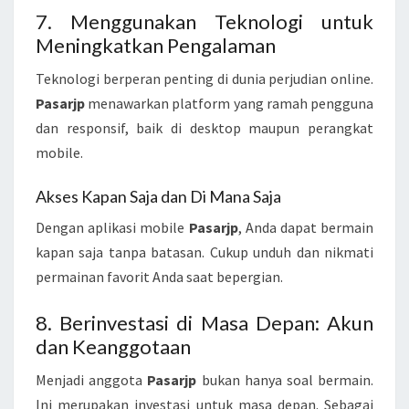
7. Menggunakan Teknologi untuk
Meningkatkan Pengalaman
Teknologi berperan penting di dunia perjudian online.
Pasarjp
menawarkan platform yang ramah pengguna
dan responsif, baik di desktop maupun perangkat
mobile.
Akses Kapan Saja dan Di Mana Saja
Dengan aplikasi mobile
Pasarjp
, Anda dapat bermain
kapan saja tanpa batasan. Cukup unduh dan nikmati
permainan favorit Anda saat bepergian.
8. Berinvestasi di Masa Depan: Akun
dan Keanggotaan
Menjadi anggota
Pasarjp
bukan hanya soal bermain.
Ini merupakan investasi untuk masa depan. Sebagai