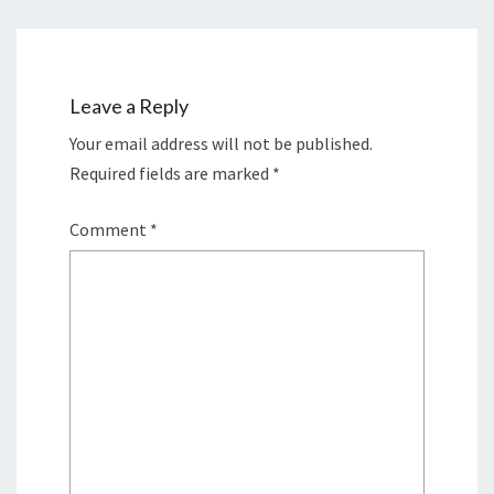
Leave a Reply
Your email address will not be published.
Required fields are marked
*
Comment
*