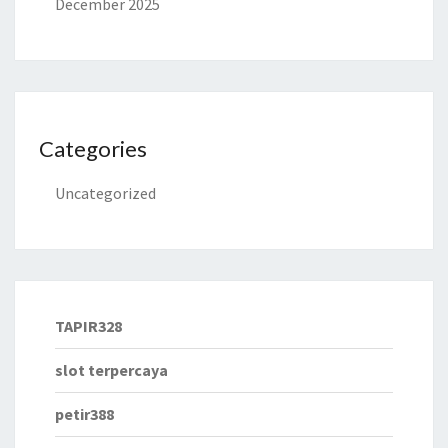
December 2025
Categories
Uncategorized
TAPIR328
slot terpercaya
petir388