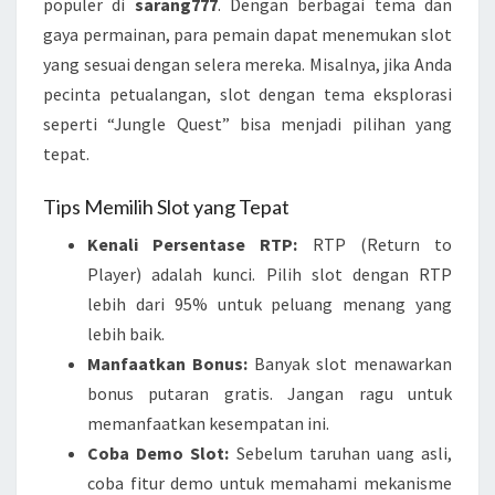
populer di
sarang777
. Dengan berbagai tema dan
gaya permainan, para pemain dapat menemukan slot
yang sesuai dengan selera mereka. Misalnya, jika Anda
pecinta petualangan, slot dengan tema eksplorasi
seperti “Jungle Quest” bisa menjadi pilihan yang
tepat.
Tips Memilih Slot yang Tepat
Kenali Persentase RTP:
RTP (Return to
Player) adalah kunci. Pilih slot dengan RTP
lebih dari 95% untuk peluang menang yang
lebih baik.
Manfaatkan Bonus:
Banyak slot menawarkan
bonus putaran gratis. Jangan ragu untuk
memanfaatkan kesempatan ini.
Coba Demo Slot:
Sebelum taruhan uang asli,
coba fitur demo untuk memahami mekanisme