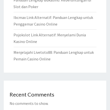
Panduan Lengkap Bdkasino: Keberuntungan di
Slot dan Poker
Ibcmax Link Alternatif: Panduan Lengkap untuk
Penggemar Casino Online
Pojokslot Link Alternatif: Menyelami Dunia
Kasino Online
Menjelajahi Livetoto88: Panduan Lengkap untuk
Pemain Casino Online
Recent Comments
No comments to show.