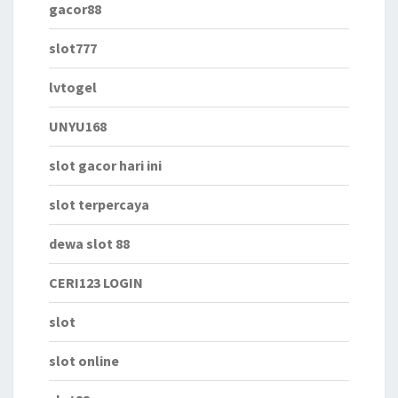
gacor88
slot777
lvtogel
UNYU168
slot gacor hari ini
slot terpercaya
dewa slot 88
CERI123 LOGIN
slot
slot online