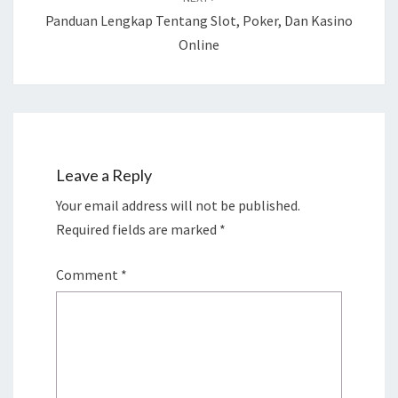
Panduan Lengkap Tentang Slot, Poker, Dan Kasino
Online
Leave a Reply
Your email address will not be published.
Required fields are marked
*
Comment
*