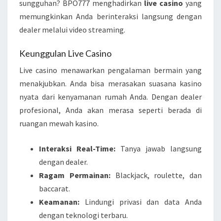
sungguhan? BPO777 menghadirkan
live casino
yang
memungkinkan Anda berinteraksi langsung dengan
dealer melalui video streaming.
Keunggulan Live Casino
Live casino menawarkan pengalaman bermain yang
menakjubkan. Anda bisa merasakan suasana kasino
nyata dari kenyamanan rumah Anda. Dengan dealer
profesional, Anda akan merasa seperti berada di
ruangan mewah kasino.
Interaksi Real-Time:
Tanya jawab langsung
dengan dealer.
Ragam Permainan:
Blackjack, roulette, dan
baccarat.
Keamanan:
Lindungi privasi dan data Anda
dengan teknologi terbaru.