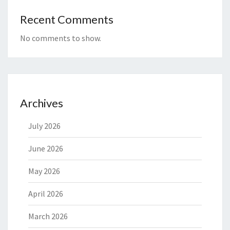
Recent Comments
No comments to show.
Archives
July 2026
June 2026
May 2026
April 2026
March 2026