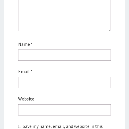
Name
*
Email
*
Website
Save my name, email, and website in this