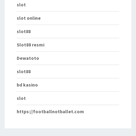
slot
slot online
slot88
Slot88 resmi
Dewatoto
slot88
bd kasino
slot
https://footballnotballet.com