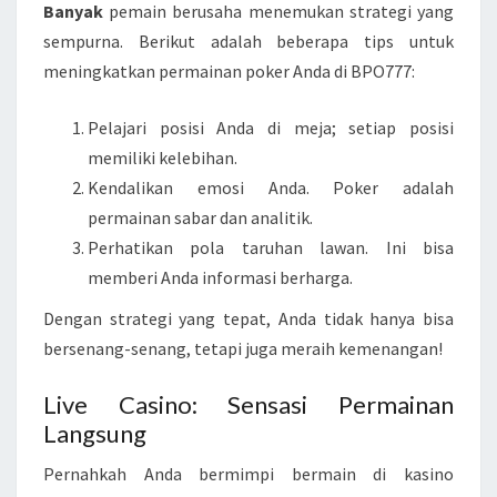
Banyak
pemain berusaha menemukan strategi yang
sempurna. Berikut adalah beberapa tips untuk
meningkatkan permainan poker Anda di BPO777:
Pelajari posisi Anda di meja; setiap posisi
memiliki kelebihan.
Kendalikan emosi Anda. Poker adalah
permainan sabar dan analitik.
Perhatikan pola taruhan lawan. Ini bisa
memberi Anda informasi berharga.
Dengan strategi yang tepat, Anda tidak hanya bisa
bersenang-senang, tetapi juga meraih kemenangan!
Live Casino: Sensasi Permainan
Langsung
Pernahkah Anda bermimpi bermain di kasino