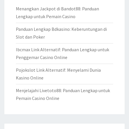
Menangkan Jackpot di Bandot88: Panduan
Lengkap untuk Pemain Casino
Panduan Lengkap Bdkasino: Keberuntungan di
Slot dan Poker
Ibcmax Link Alternatif: Panduan Lengkap untuk
Penggemar Casino Online
Pojokslot Link Alternatif: Menyelami Dunia
Kasino Online
Menjelajahi Livetoto88: Panduan Lengkap untuk
Pemain Casino Online