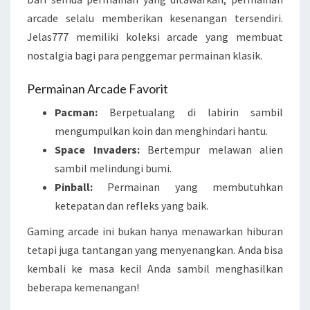
arcade selalu memberikan kesenangan tersendiri.
Jelas777 memiliki koleksi arcade yang membuat
nostalgia bagi para penggemar permainan klasik.
Permainan Arcade Favorit
Pacman:
Berpetualang di labirin sambil
mengumpulkan koin dan menghindari hantu.
Space Invaders:
Bertempur melawan alien
sambil melindungi bumi.
Pinball:
Permainan yang membutuhkan
ketepatan dan refleks yang baik.
Gaming arcade ini bukan hanya menawarkan hiburan
tetapi juga tantangan yang menyenangkan. Anda bisa
kembali ke masa kecil Anda sambil menghasilkan
beberapa kemenangan!