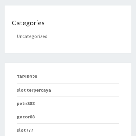
Categories
Uncategorized
TAPIR328
slot terpercaya
petir388
gacor88
slot777