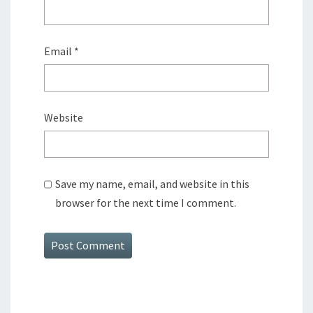
Email
*
Website
Save my name, email, and website in this
browser for the next time I comment.