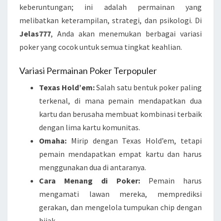
keberuntungan; ini adalah permainan yang
melibatkan keterampilan, strategi, dan psikologi. Di
Jelas777
, Anda akan menemukan berbagai variasi
poker yang cocok untuk semua tingkat keahlian.
Variasi Permainan Poker Terpopuler
Texas Hold’em:
Salah satu bentuk poker paling
terkenal, di mana pemain mendapatkan dua
kartu dan berusaha membuat kombinasi terbaik
dengan lima kartu komunitas.
Omaha:
Mirip dengan Texas Hold’em, tetapi
pemain mendapatkan empat kartu dan harus
menggunakan dua di antaranya.
Cara Menang di Poker:
Pemain harus
mengamati lawan mereka, memprediksi
gerakan, dan mengelola tumpukan chip dengan
bijak.