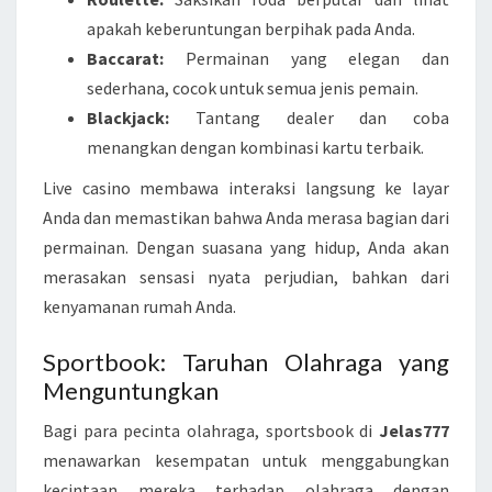
apakah keberuntungan berpihak pada Anda.
Baccarat:
Permainan yang elegan dan
sederhana, cocok untuk semua jenis pemain.
Blackjack:
Tantang dealer dan coba
menangkan dengan kombinasi kartu terbaik.
Live casino membawa interaksi langsung ke layar
Anda dan memastikan bahwa Anda merasa bagian dari
permainan. Dengan suasana yang hidup, Anda akan
merasakan sensasi nyata perjudian, bahkan dari
kenyamanan rumah Anda.
Sportbook: Taruhan Olahraga yang
Menguntungkan
Bagi para pecinta olahraga, sportsbook di
Jelas777
menawarkan kesempatan untuk menggabungkan
kecintaan mereka terhadap olahraga dengan