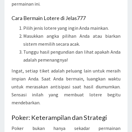
permainan ini.
Cara Bermain Lotere di Jelas777
Pilih jenis lotere yang ingin Anda mainkan.
Masukkan angka pilihan Anda atau biarkan
sistem memilih secara acak.
Tunggu hasil pengundian dan lihat apakah Anda
adalah pemenangnya!
Ingat, setiap tiket adalah peluang lain untuk meraih
impian Anda. Saat Anda bermain, luangkan waktu
untuk merasakan antisipasi saat hasil diumumkan.
Sensasi inilah yang membuat lotere begitu
mendebarkan.
Poker: Keterampilan dan Strategi
Poker bukan hanya sekadar permainan