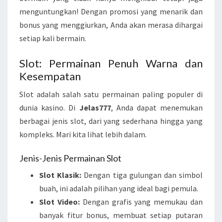
menguntungkan! Dengan promosi yang menarik dan
bonus yang menggiurkan, Anda akan merasa dihargai
setiap kali bermain.
Slot: Permainan Penuh Warna dan
Kesempatan
Slot adalah salah satu permainan paling populer di
dunia kasino. Di
Jelas777
, Anda dapat menemukan
berbagai jenis slot, dari yang sederhana hingga yang
kompleks. Mari kita lihat lebih dalam.
Jenis-Jenis Permainan Slot
Slot Klasik:
Dengan tiga gulungan dan simbol
buah, ini adalah pilihan yang ideal bagi pemula.
Slot Video:
Dengan grafis yang memukau dan
banyak fitur bonus, membuat setiap putaran