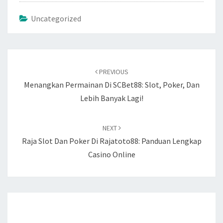
Uncategorized
Post
navigation
PREVIOUS
Menangkan Permainan Di SCBet88: Slot, Poker, Dan
Lebih Banyak Lagi!
NEXT
Raja Slot Dan Poker Di Rajatoto88: Panduan Lengkap
Casino Online