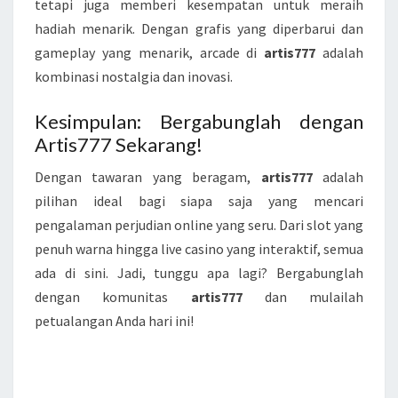
tetapi juga memberi kesempatan untuk meraih
hadiah menarik. Dengan grafis yang diperbarui dan
gameplay yang menarik, arcade di
artis777
adalah
kombinasi nostalgia dan inovasi.
Kesimpulan: Bergabunglah dengan
Artis777 Sekarang!
Dengan tawaran yang beragam,
artis777
adalah
pilihan ideal bagi siapa saja yang mencari
pengalaman perjudian online yang seru. Dari slot yang
penuh warna hingga live casino yang interaktif, semua
ada di sini. Jadi, tunggu apa lagi? Bergabunglah
dengan komunitas
artis777
dan mulailah
petualangan Anda hari ini!