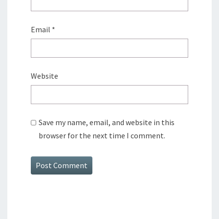
Email
*
Website
Save my name, email, and website in this
browser for the next time I comment.