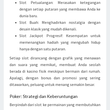
Slot Petualangan: Merasakan ketegangan
dengan setiap putaran yang membawa Anda ke
dunia baru.
Slot Buah: Menghadirkan nostalgia dengan
desain klasik yang mudah dikenali.
Slot Jackpot Progresif: Kesempatan untuk
memenangkan hadiah yang mengubah hidup
hanya dengan satu putaran.
Setiap slot dirancang dengan grafik yang menawan
dan suara yang memikat, membuat Anda seolah
berada di kasino fisik meskipun bermain dari rumah.
Apalagi, dengan bonus dan promosi yang sering
ditawarkan, peluang untuk menang semakin besar.
Poker: Strategi dan Keberuntungan
Berpindah dari slot ke permainan yang membutuhkan