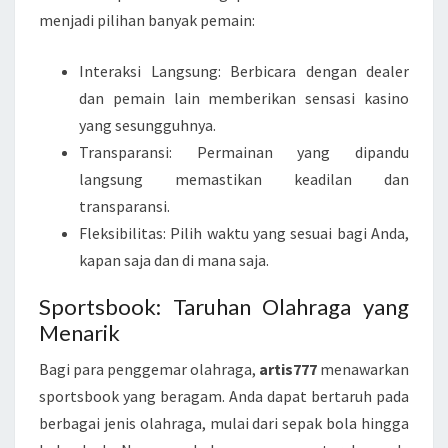
menjadi pilihan banyak pemain:
Interaksi Langsung: Berbicara dengan dealer
dan pemain lain memberikan sensasi kasino
yang sesungguhnya.
Transparansi: Permainan yang dipandu
langsung memastikan keadilan dan
transparansi.
Fleksibilitas: Pilih waktu yang sesuai bagi Anda,
kapan saja dan di mana saja.
Sportsbook: Taruhan Olahraga yang
Menarik
Bagi para penggemar olahraga,
artis777
menawarkan
sportsbook yang beragam. Anda dapat bertaruh pada
berbagai jenis olahraga, mulai dari sepak bola hingga