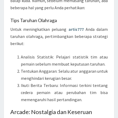
balap kuda. Namun, sebelum memasang taruhan, ada
beberapa hal yang perlu Anda perhatikan:
Tips Taruhan Olahraga
Untuk meningkatkan peluang
artis777
Anda dalam
taruhan olahraga, pertimbangkan beberapa strategi
berikut:
Analisis Statistik: Pelajari statistik tim atau
pemain sebelum membuat keputusan taruhan.
Tentukan Anggaran: Selalu atur anggaran untuk
menghindari kerugian besar.
Ikuti Berita Terbaru: Informasi terkini tentang
cedera pemain atau perubahan tim bisa
memengaruhi hasil pertandingan.
Arcade: Nostalgia dan Keseruan