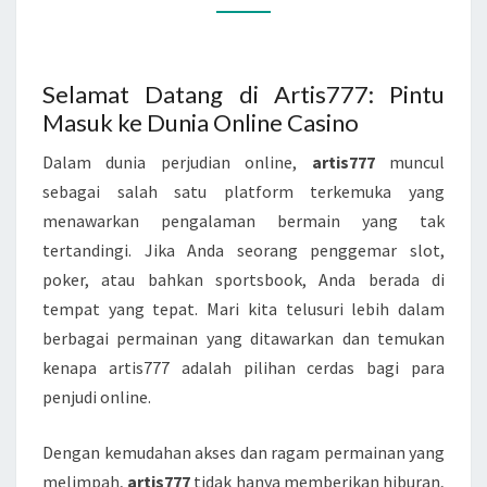
LEBIH
BANYAK
LAGI
Selamat Datang di Artis777: Pintu
Masuk ke Dunia Online Casino
Dalam dunia perjudian online,
artis777
muncul
sebagai salah satu platform terkemuka yang
menawarkan pengalaman bermain yang tak
tertandingi. Jika Anda seorang penggemar slot,
poker, atau bahkan sportsbook, Anda berada di
tempat yang tepat. Mari kita telusuri lebih dalam
berbagai permainan yang ditawarkan dan temukan
kenapa artis777 adalah pilihan cerdas bagi para
penjudi online.
Dengan kemudahan akses dan ragam permainan yang
melimpah,
artis777
tidak hanya memberikan hiburan,