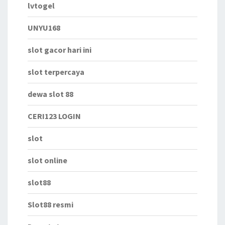
lvtogel
UNYU168
slot gacor hari ini
slot terpercaya
dewa slot 88
CERI123 LOGIN
slot
slot online
slot88
Slot88 resmi