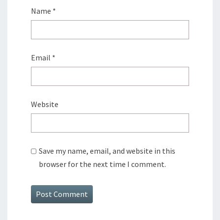
Name
*
Email
*
Website
Save my name, email, and website in this
browser for the next time I comment.