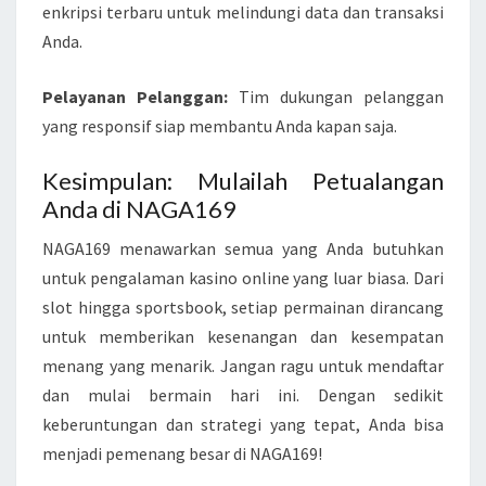
enkripsi terbaru untuk melindungi data dan transaksi
Anda.
Pelayanan Pelanggan:
Tim dukungan pelanggan
yang responsif siap membantu Anda kapan saja.
Kesimpulan: Mulailah Petualangan
Anda di NAGA169
NAGA169 menawarkan semua yang Anda butuhkan
untuk pengalaman kasino online yang luar biasa. Dari
slot hingga sportsbook, setiap permainan dirancang
untuk memberikan kesenangan dan kesempatan
menang yang menarik. Jangan ragu untuk mendaftar
dan mulai bermain hari ini. Dengan sedikit
keberuntungan dan strategi yang tepat, Anda bisa
menjadi pemenang besar di NAGA169!