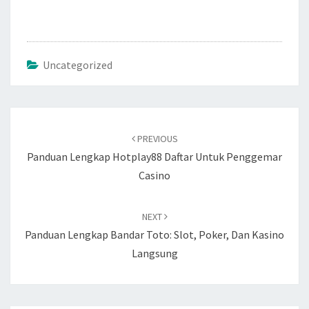
Uncategorized
Post
navigation
PREVIOUS
Panduan Lengkap Hotplay88 Daftar Untuk Penggemar
Casino
NEXT
Panduan Lengkap Bandar Toto: Slot, Poker, Dan Kasino
Langsung