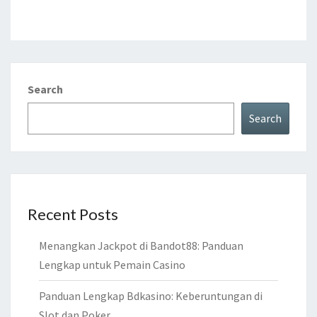
Search
Search
Recent Posts
Menangkan Jackpot di Bandot88: Panduan
Lengkap untuk Pemain Casino
Panduan Lengkap Bdkasino: Keberuntungan di
Slot dan Poker