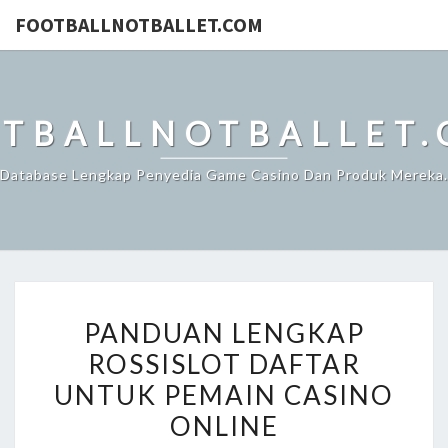
FOOTBALLNOTBALLET.COM
TBALLNOTBALLET
Database Lengkap Penyedia Game Casino Dan Produk Mereka.
PANDUAN
PANDUAN LENGKAP
LENGKAP
ROSSISLOT DAFTAR
ROSSISLOT
UNTUK PEMAIN CASINO
DAFTAR
UNTUK
ONLINE
PEMAIN