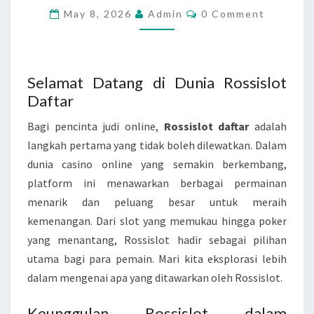
Comments
May 8, 2026
Admin
0 Comment
CASINO
ONLINE
Selamat Datang di Dunia Rossislot
Daftar
Bagi pencinta judi online,
Rossislot daftar
adalah
langkah pertama yang tidak boleh dilewatkan. Dalam
dunia casino online yang semakin berkembang,
platform ini menawarkan berbagai permainan
menarik dan peluang besar untuk meraih
kemenangan. Dari slot yang memukau hingga poker
yang menantang, Rossislot hadir sebagai pilihan
utama bagi para pemain. Mari kita eksplorasi lebih
dalam mengenai apa yang ditawarkan oleh Rossislot.
Keunggulan Rossislot dalam