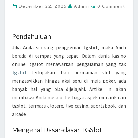
Comments
December 22, 2025
Admin
0 Comment
DAN
LEBIH
BANYAK
Pendahuluan
Jika Anda seorang penggemar
tgslot
, maka Anda
berada di tempat yang tepat! Dalam dunia kasino
online, tgslot menawarkan pengalaman yang tak
tgslot
terlupakan. Dari permainan slot yang
mengasyikkan hingga aksi seru di meja poker, ada
banyak hal yang bisa dijelajahi. Artikel ini akan
membawa Anda melalui berbagai aspek menarik dari
tgslot, termasuk lotere, live casino, sportsbook, dan
arcade.
Mengenal Dasar-dasar TGSlot