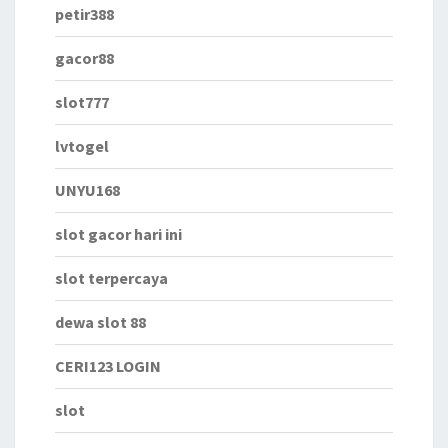
petir388
gacor88
slot777
lvtogel
UNYU168
slot gacor hari ini
slot terpercaya
dewa slot 88
CERI123 LOGIN
slot