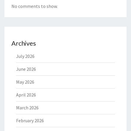
No comments to show.
Archives
July 2026
June 2026
May 2026
April 2026
March 2026
February 2026