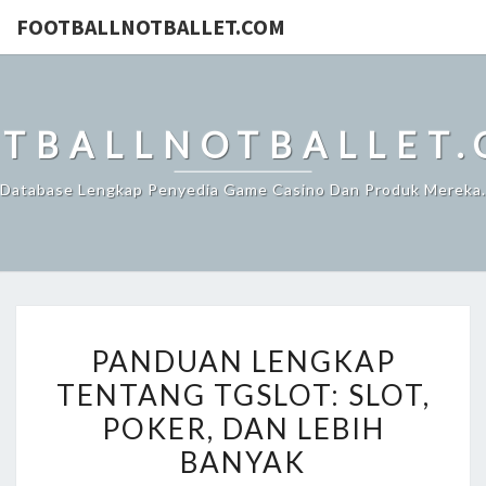
FOOTBALLNOTBALLET.COM
TBALLNOTBALLET
Database Lengkap Penyedia Game Casino Dan Produk Mereka.
PANDUAN
PANDUAN LENGKAP
LENGKAP
TENTANG TGSLOT: SLOT,
TENTANG
POKER, DAN LEBIH
TGSLOT:
SLOT,
BANYAK
POKER,