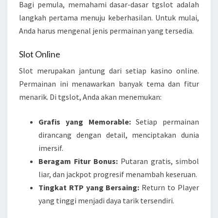
Bagi pemula, memahami dasar-dasar tgslot adalah
langkah pertama menuju keberhasilan. Untuk mulai,
Anda harus mengenal jenis permainan yang tersedia.
Slot Online
Slot merupakan jantung dari setiap kasino online.
Permainan ini menawarkan banyak tema dan fitur
menarik. Di tgslot, Anda akan menemukan:
Grafis yang Memorable:
Setiap permainan
dirancang dengan detail, menciptakan dunia
imersif.
Beragam Fitur Bonus:
Putaran gratis, simbol
liar, dan jackpot progresif menambah keseruan.
Tingkat RTP yang Bersaing:
Return to Player
yang tinggi menjadi daya tarik tersendiri.