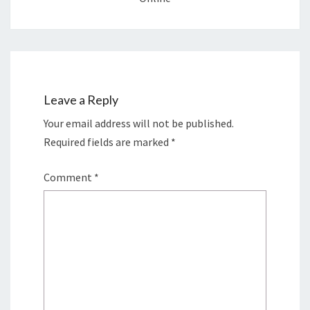
Leave a Reply
Your email address will not be published.
Required fields are marked
*
Comment
*