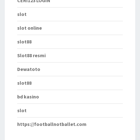
CERI123 LOGIN
slot
slot online
slot88
Slot88 resmi
Dewatoto
slot88
bd kasino
slot
https://footballnotballet.com