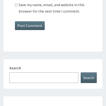
Save my name, email, and website in this
browser for the next time I comment.
Search
Search