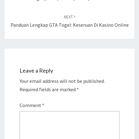
NEXT
Panduan Lengkap GTA Togel: Keseruan Di Kasino Online
Leave a Reply
Your email address will not be published.
Required fields are marked
*
Comment
*