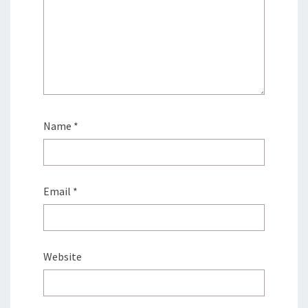
Name
*
Email
*
Website