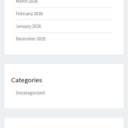
March 2026
February 2026
January 2026
December 2025
Categories
Uncategorized