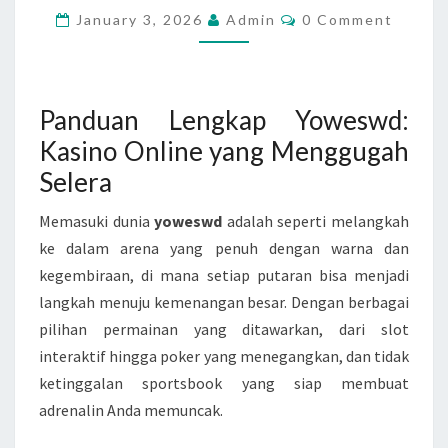
Comments
January 3, 2026
Admin
0 Comment
MENGGUGAH
SELERA
Panduan Lengkap Yoweswd:
Kasino Online yang Menggugah
Selera
Memasuki dunia
yoweswd
adalah seperti melangkah
ke dalam arena yang penuh dengan warna dan
kegembiraan, di mana setiap putaran bisa menjadi
langkah menuju kemenangan besar. Dengan berbagai
pilihan permainan yang ditawarkan, dari slot
interaktif hingga poker yang menegangkan, dan tidak
ketinggalan sportsbook yang siap membuat
adrenalin Anda memuncak.