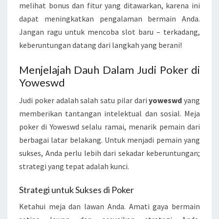
melihat bonus dan fitur yang ditawarkan, karena ini
dapat meningkatkan pengalaman bermain Anda.
Jangan ragu untuk mencoba slot baru – terkadang,
keberuntungan datang dari langkah yang berani!
Menjelajah Dauh Dalam Judi Poker di
Yoweswd
Judi poker adalah salah satu pilar dari
yoweswd
yang
memberikan tantangan intelektual dan sosial. Meja
poker di Yoweswd selalu ramai, menarik pemain dari
berbagai latar belakang. Untuk menjadi pemain yang
sukses, Anda perlu lebih dari sekadar keberuntungan;
strategi yang tepat adalah kunci.
Strategi untuk Sukses di Poker
Ketahui meja dan lawan Anda. Amati gaya bermain