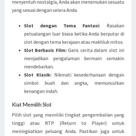
menyentuh nostalgia, Anda akan menemukan sesuatu
yang sesuai dengan selera Anda.
Slot dengan Tema Fantasi:
Rasakan
petualangan luar biasa ketika Anda berputar di
slot dengan tema kerajaan atau makhluk mitos.
Slot Berbasis Film:
Garis cerita dalam slot ini
menjadikan pengalaman bermain semakin
mendebarkan.
Slot Klasik:
Nikmati kesederhanaan dengan
simbol buah dan angka, memunculkan
kenangan indah.
Kiat Memilih Slot
Pilih slot yang memiliki tingkat pengembalian yang
tinggi atau RTP (Return to Player) untuk
meningkatkan peluang Anda. Pastikan juga untuk