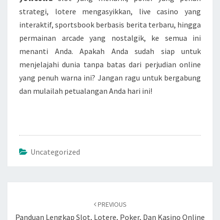
strategi, lotere mengasyikkan, live casino yang
interaktif, sportsbook berbasis berita terbaru, hingga
permainan arcade yang nostalgik, ke semua ini
menanti Anda. Apakah Anda sudah siap untuk
menjelajahi dunia tanpa batas dari perjudian online
yang penuh warna ini? Jangan ragu untuk bergabung
dan mulailah petualangan Anda hari ini!
Uncategorized
Post
navigation
PREVIOUS
Panduan Lengkap Slot, Lotere, Poker, Dan Kasino Online