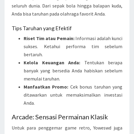
seluruh dunia. Dari sepak bola hingga balapan kuda,
Anda bisa taruhan pada olahraga favorit Anda.
Tips Taruhan yang Efektif
Riset Tim atau Pemain:
Informasi adalah kunci
sukses. Ketahui performa tim sebelum
bertaruh.
Kelola Keuangan Anda:
Tentukan berapa
banyak yang bersedia Anda habiskan sebelum
memulai taruhan.
Manfaatkan Promo:
Cek bonus taruhan yang
ditawarkan untuk memaksimalkan investasi
Anda.
Arcade: Sensasi Permainan Klasik
Untuk para penggemar game retro, Yoweswd juga