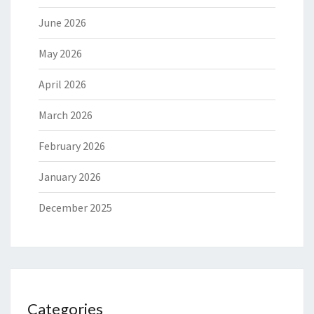
June 2026
May 2026
April 2026
March 2026
February 2026
January 2026
December 2025
Categories