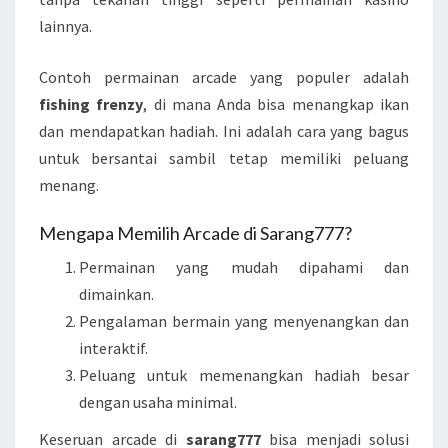
lainnya.
Contoh permainan arcade yang populer adalah
fishing frenzy
, di mana Anda bisa menangkap ikan
dan mendapatkan hadiah. Ini adalah cara yang bagus
untuk bersantai sambil tetap memiliki peluang
menang.
Mengapa Memilih Arcade di Sarang777?
Permainan yang mudah dipahami dan
dimainkan.
Pengalaman bermain yang menyenangkan dan
interaktif.
Peluang untuk memenangkan hadiah besar
dengan usaha minimal.
Keseruan arcade di
sarang777
bisa menjadi solusi