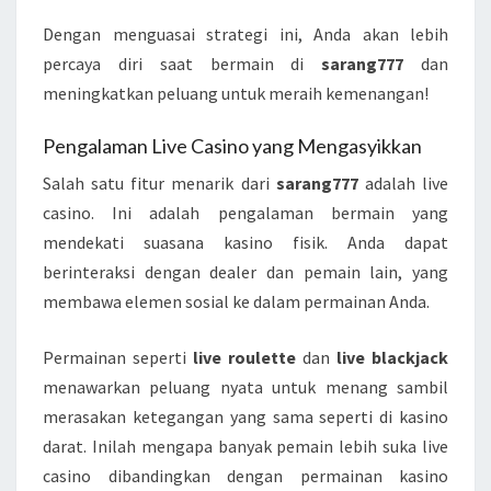
Dengan menguasai strategi ini, Anda akan lebih
percaya diri saat bermain di
sarang777
dan
meningkatkan peluang untuk meraih kemenangan!
Pengalaman Live Casino yang Mengasyikkan
Salah satu fitur menarik dari
sarang777
adalah live
casino. Ini adalah pengalaman bermain yang
mendekati suasana kasino fisik. Anda dapat
berinteraksi dengan dealer dan pemain lain, yang
membawa elemen sosial ke dalam permainan Anda.
Permainan seperti
live roulette
dan
live blackjack
menawarkan peluang nyata untuk menang sambil
merasakan ketegangan yang sama seperti di kasino
darat. Inilah mengapa banyak pemain lebih suka live
casino dibandingkan dengan permainan kasino