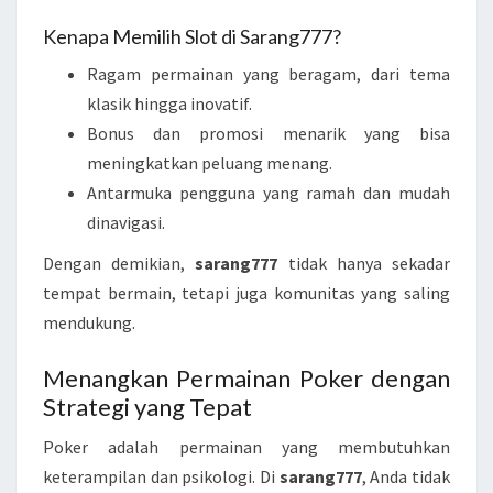
Kenapa Memilih Slot di Sarang777?
Ragam permainan yang beragam, dari tema
klasik hingga inovatif.
Bonus dan promosi menarik yang bisa
meningkatkan peluang menang.
Antarmuka pengguna yang ramah dan mudah
dinavigasi.
Dengan demikian,
sarang777
tidak hanya sekadar
tempat bermain, tetapi juga komunitas yang saling
mendukung.
Menangkan Permainan Poker dengan
Strategi yang Tepat
Poker adalah permainan yang membutuhkan
keterampilan dan psikologi. Di
sarang777
, Anda tidak