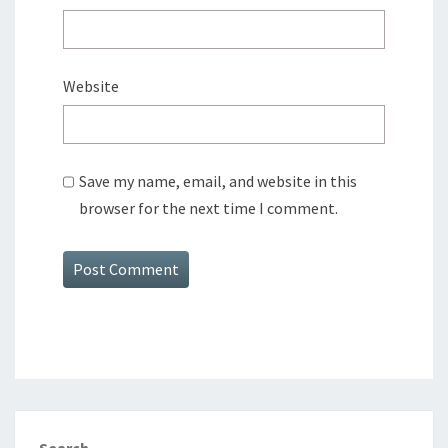
Website
Save my name, email, and website in this
browser for the next time I comment.