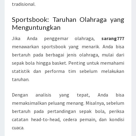
tradisional.
Sportsbook: Taruhan Olahraga yang
Menguntungkan
Jika Anda penggemar olahraga,
sarang777
menawarkan sportsbook yang menarik. Anda bisa
bertaruh pada berbagai jenis olahraga, mulai dari
sepak bola hingga basket. Penting untuk memahami
statistik dan performa tim sebelum melakukan
taruhan.
Dengan analisis yang tepat, Anda bisa
memaksimalkan peluang menang. Misalnya, sebelum
bertaruh pada pertandingan sepak bola, periksa
catatan head-to-head, cedera pemain, dan kondisi
cuaca.