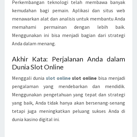
Perkembangan teknologi telah membawa banyak
kemudahan bagi pemain. Aplikasi dan situs web
menawarkan alat dan analisis untuk membantu Anda
memahami permainan dengan lebih baik.
Menggunakan ini bisa menjadi bagian dari strategi
Anda dalam menang.
Akhir Kata: Perjalanan Anda dalam
Dunia Slot Online
Menggali dunia
slot online
slot online
bisa menjadi
pengalaman yang mendebarkan dan mendidik.
Menggunakan pengetahuan yang tepat dan strategi
yang baik, Anda tidak hanya akan bersenang-senang
tetapi juga meningkatkan peluang sukses Anda di
dunia kasino digital ini.