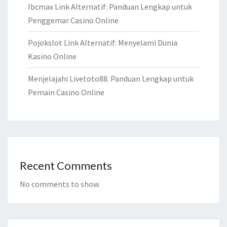
Ibcmax Link Alternatif: Panduan Lengkap untuk
Penggemar Casino Online
Pojokslot Link Alternatif: Menyelami Dunia
Kasino Online
Menjelajahi Livetoto88: Panduan Lengkap untuk
Pemain Casino Online
Recent Comments
No comments to show.