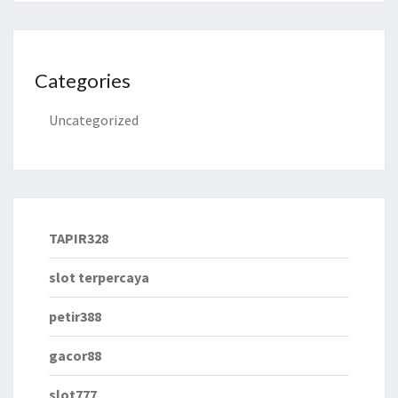
Categories
Uncategorized
TAPIR328
slot terpercaya
petir388
gacor88
slot777