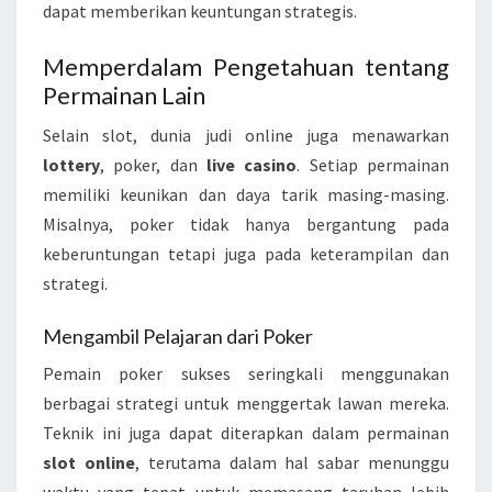
dapat memberikan keuntungan strategis.
Memperdalam Pengetahuan tentang
Permainan Lain
Selain slot, dunia judi online juga menawarkan
lottery
, poker, dan
live casino
. Setiap permainan
memiliki keunikan dan daya tarik masing-masing.
Misalnya, poker tidak hanya bergantung pada
keberuntungan tetapi juga pada keterampilan dan
strategi.
Mengambil Pelajaran dari Poker
Pemain poker sukses seringkali menggunakan
berbagai strategi untuk menggertak lawan mereka.
Teknik ini juga dapat diterapkan dalam permainan
slot online
, terutama dalam hal sabar menunggu