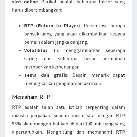
slot online
. Berikut adalah beberapa faktor yang
harus dipertimbangkan:
RTP (Return to Player)
: Persentase berapa
banyak uang yang akan dikembalikan kepada
pemain dalam jangka panjang.
Volatilitas
: Ini menggambarkan seberapa
sering dan seberapa besar permainan
memberikan kemenangan.
Tema dan grafis
: Desain menarik dapat
meningkatkan pengalaman bermain.
Memahami RTP
RTP adalah salah satu istilah terpenting dalam
industri perjudian. Sebuah mesin slot dengan RTP
96% akan mengembalikan 96 dari 100 unit uang yang
dipertaruhkan. Menghitung dan memahami RTP