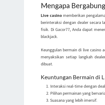
Mengapa Bergabung 
Live casino
memberikan pengalaman b
berinteraksi dengan dealer secara 
fisik. Di Gacor77, Anda dapat mene
blackjack.
Keunggulan bermain di live casino 
menyaksikan setiap langkah deal
dibuat.
Keuntungan Bermain di L
Interaksi real-time dengan deal
Pilihan permainan yang bervaria
Suasana yang lebih imersif.