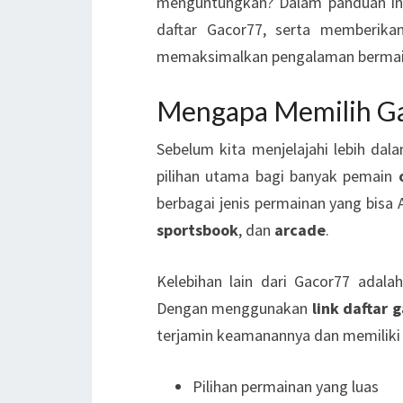
menguntungkan? Dalam panduan ini, 
daftar Gacor77, serta memberik
memaksimalkan pengalaman bermai
Mengapa Memilih G
Sebelum kita menjelajahi lebih d
pilihan utama bagi banyak pemain
berbagai jenis permainan yang bisa
sportsbook
, dan
arcade
.
Kelebihan lain dari Gacor77 adala
Dengan menggunakan
link daftar 
terjamin keamanannya dan memiliki l
Pilihan permainan yang luas