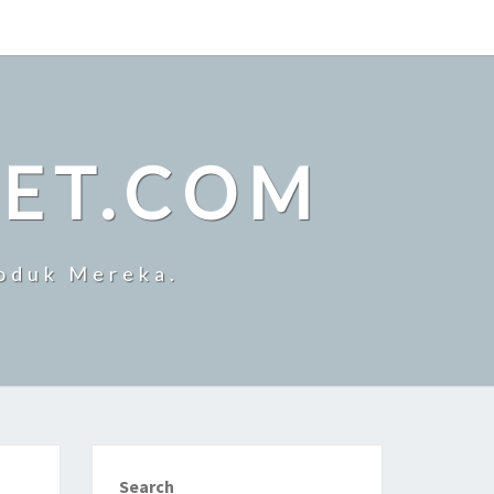
ET.COM
oduk Mereka.
Search