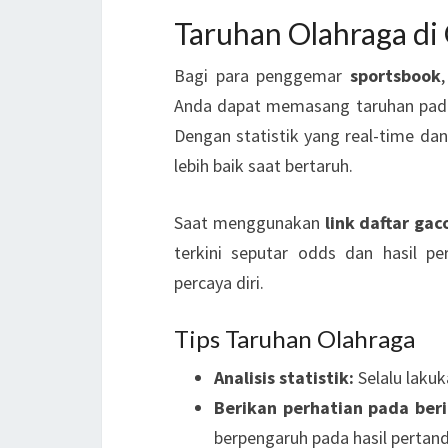
Taruhan Olahraga di
Bagi para penggemar
sportsbook
Anda dapat memasang taruhan pada 
Dengan statistik yang real-time d
lebih baik saat bertaruh.
Saat menggunakan
link daftar gac
terkini seputar odds dan hasil pe
percaya diri.
Tips Taruhan Olahraga
Analisis statistik:
Selalu laku
Berikan perhatian pada beri
berpengaruh pada hasil pertan