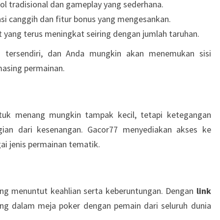
l tradisional dan gameplay yang sederhana.
i canggih dan fitur bonus yang mengesankan.
 yang terus meningkat seiring dengan jumlah taruhan.
an tersendiri, dan Anda mungkin akan menemukan sisi
masing permainan.
ntuk menang mungkin tampak kecil, tetapi ketegangan
gian dari kesenangan. Gacor77 menyediakan akses ke
ai jenis permainan tematik.
ang menuntut keahlian serta keberuntungan. Dengan
link
ung dalam meja poker dengan pemain dari seluruh dunia