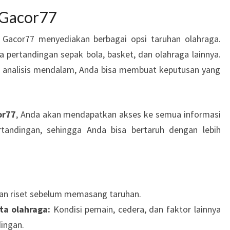
 Gacor77
, Gacor77 menyediakan berbagai opsi taruhan olahraga.
pertandingan sepak bola, basket, dan olahraga lainnya.
an analisis mendalam, Anda bisa membuat keputusan yang
or77
, Anda akan mendapatkan akses ke semua informasi
rtandingan, sehingga Anda bisa bertaruh dengan lebih
kan riset sebelum memasang taruhan.
ta olahraga:
Kondisi pemain, cedera, dan faktor lainnya
dingan.