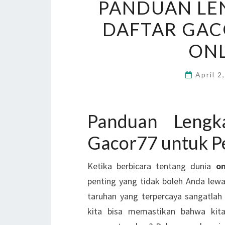
PANDUAN LE
DAFTAR GAC
ONL
April 2
Panduan Lengk
Gacor77 untuk P
Ketika berbicara tentang dunia
on
penting yang tidak boleh Anda lewa
taruhan yang terpercaya sangatlah
kita bisa memastikan bahwa ki