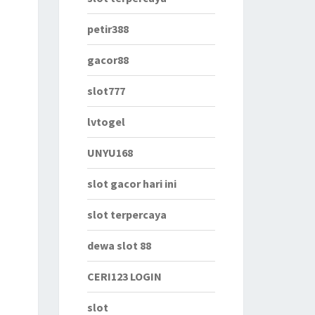
petir388
gacor88
slot777
lvtogel
UNYU168
slot gacor hari ini
slot terpercaya
dewa slot 88
CERI123 LOGIN
slot