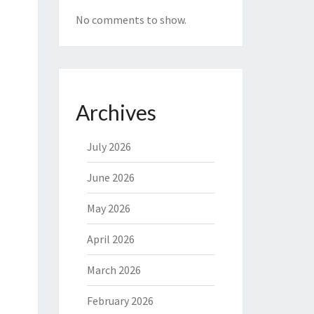
No comments to show.
Archives
July 2026
June 2026
May 2026
April 2026
March 2026
February 2026