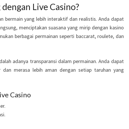
dengan Live Casino?
ermain yang lebih interaktif dan realistis. Anda dapat
langsung, menciptakan suasana yang mirip dengan kasino
mukan berbagai permainan seperti baccarat, roulete, dan
adalah adanya transparansi dalam permainan. Anda dapat
er dan merasa lebih aman dengan setiap taruhan yang
ive Casino
er.
si.