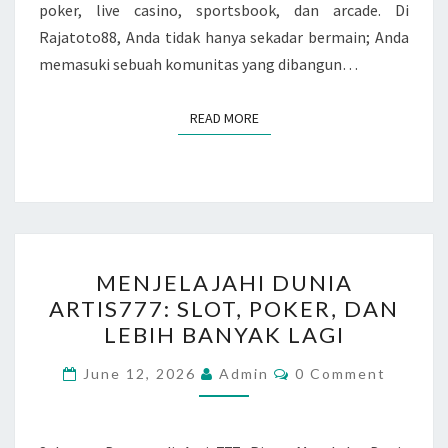
poker, live casino, sportsbook, dan arcade. Di
Rajatoto88, Anda tidak hanya sekadar bermain; Anda
memasuki sebuah komunitas yang dibangun…
READ MORE
READ MORE
MENJELAJAHI
MENJELAJAHI DUNIA
DUNIA
ARTIS777: SLOT, POKER, DAN
ARTIS777:
LEBIH BANYAK LAGI
SLOT,
POKER,
Comments
June 12, 2026
Admin
0 Comment
DAN
LEBIH