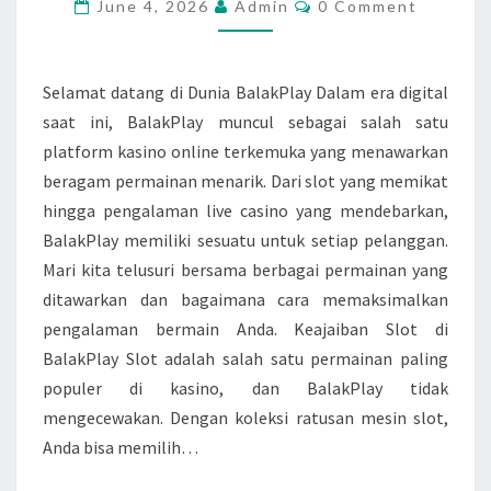
KASINO
Comments
June 4, 2026
Admin
0 Comment
ONLINE
TERBAIK
Selamat datang di Dunia BalakPlay Dalam era digital
saat ini, BalakPlay muncul sebagai salah satu
platform kasino online terkemuka yang menawarkan
beragam permainan menarik. Dari slot yang memikat
hingga pengalaman live casino yang mendebarkan,
BalakPlay memiliki sesuatu untuk setiap pelanggan.
Mari kita telusuri bersama berbagai permainan yang
ditawarkan dan bagaimana cara memaksimalkan
pengalaman bermain Anda. Keajaiban Slot di
BalakPlay Slot adalah salah satu permainan paling
populer di kasino, dan BalakPlay tidak
mengecewakan. Dengan koleksi ratusan mesin slot,
Anda bisa memilih…