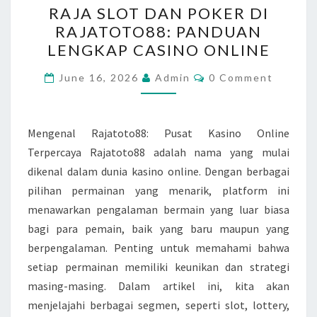
RAJA SLOT DAN POKER DI
SLOT
RAJATOTO88: PANDUAN
DAN
LENGKAP CASINO ONLINE
POKER
DI
Comments
June 16, 2026
Admin
0 Comment
RAJATOTO88:
PANDUAN
LENGKAP
Mengenal Rajatoto88: Pusat Kasino Online
CASINO
Terpercaya Rajatoto88 adalah nama yang mulai
ONLINE
dikenal dalam dunia kasino online. Dengan berbagai
pilihan permainan yang menarik, platform ini
menawarkan pengalaman bermain yang luar biasa
bagi para pemain, baik yang baru maupun yang
berpengalaman. Penting untuk memahami bahwa
setiap permainan memiliki keunikan dan strategi
masing-masing. Dalam artikel ini, kita akan
menjelajahi berbagai segmen, seperti slot, lottery,