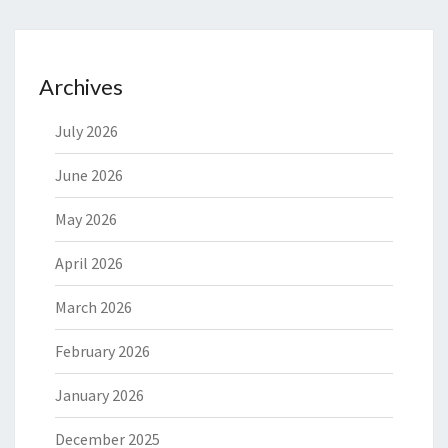
Archives
July 2026
June 2026
May 2026
April 2026
March 2026
February 2026
January 2026
December 2025