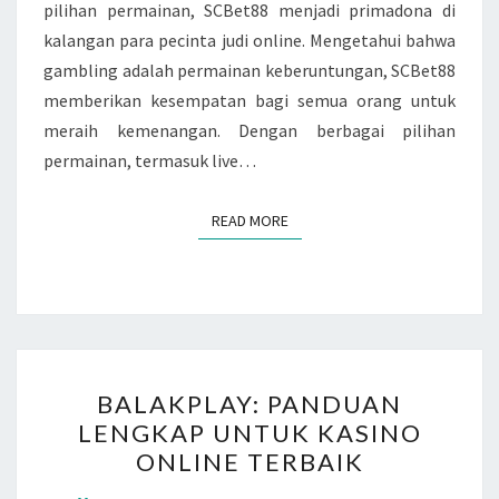
pilihan permainan, SCBet88 menjadi primadona di
kalangan para pecinta judi online. Mengetahui bahwa
gambling adalah permainan keberuntungan, SCBet88
memberikan kesempatan bagi semua orang untuk
meraih kemenangan. Dengan berbagai pilihan
permainan, termasuk live…
READ MORE
READ MORE
BALAKPLAY:
BALAKPLAY: PANDUAN
PANDUAN
LENGKAP UNTUK KASINO
LENGKAP
ONLINE TERBAIK
UNTUK