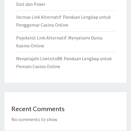
Slot dan Poker
Ibcmax Link Alternatif: Panduan Lengkap untuk
Penggemar Casino Online
Pojokslot Link Alternatif: Menyelami Dunia
Kasino Online
Menjelajahi Livetoto88: Panduan Lengkap untuk
Pemain Casino Online
Recent Comments
No comments to show.